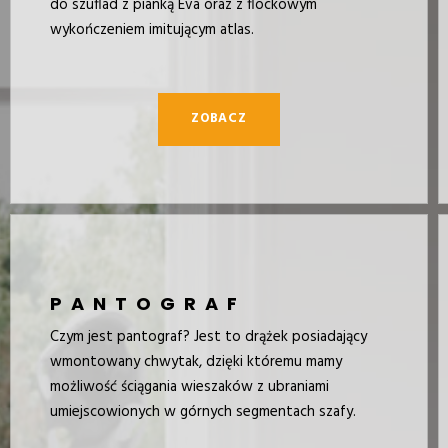
do szuflad z pianką Eva oraz z flockowym
wykończeniem imitującym atlas.
ZOBACZ
PANTOGRAF
Czym jest pantograf? Jest to drążek posiadający
wmontowany chwytak, dzięki któremu mamy
możliwość ściągania wieszaków z ubraniami
umiejscowionych w górnych segmentach szafy.