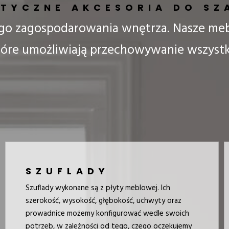
TYCZNE AKCESORIA DO SZA
o zagospodarowania wnętrza. Nasze meb
 które umożliwiają przechowywanie wszyst
SZUFLADY
Szuflady wykonane są z płyty meblowej. Ich
szerokość, wysokość, głębokość, uchwyty oraz
prowadnice możemy konfigurować wedle swoich
potrzeb, w zależności od tego, czego oczekujemy