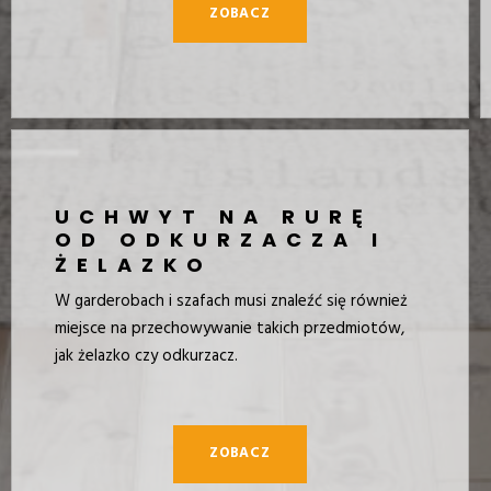
ZOBACZ
UCHWYT NA RURĘ
OD ODKURZACZA I
ŻELAZKO
W garderobach i szafach musi znaleźć się również
miejsce na przechowywanie takich przedmiotów,
jak żelazko czy odkurzacz.
ZOBACZ