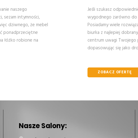
wanie naszego
Jeśli szukasz odpowiedn
, sezam intymności,
wygodnego zarówno do pr
 więc dziwnego, że mebel
Posiadamy wiele rozwiąz
dać ponadprzeciętne
biurka z najlepiej dobra
 na łóżko robione na
centrum uwagi Twojego p
dopasowując się jako dro
ZOBACZ OFERTĘ
Nasze Salony: