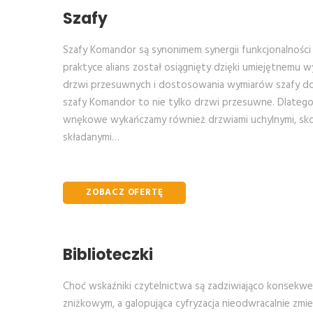
Szafy
Szafy Komandor są synonimem synergii funkcjonalności i
praktyce alians został osiągnięty dzięki umiejętnemu 
drzwi przesuwnych i dostosowania wymiarów szafy do 
szafy Komandor to nie tylko drzwi przesuwne. Dlatego
wnękowe wykańczamy również drzwiami uchylnymi, sko
składanymi…
ZOBACZ OFERTĘ
Biblioteczki
Choć wskaźniki czytelnictwa są zadziwiająco konsekw
zniżkowym, a galopująca cyfryzacja nieodwracalnie zmi