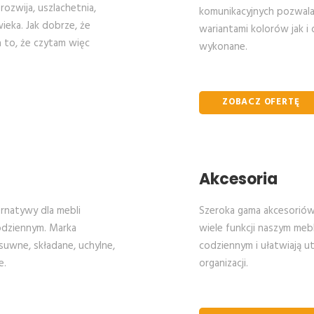
ozwija, uszlachetnia,
komunikacyjnych pozwala
ieka. Jak dobrze, że
wariantami kolorów jak i
 to, że czytam więc
wykonane.
ZOBACZ OFERTĘ
Akcesoria
rnatywy dla mebli
Szeroka gama akcesoriów
codziennym. Marka
wiele funkcji naszym meb
suwne, składane, uchylne,
codziennym i ułatwiają u
e.
organizacji.