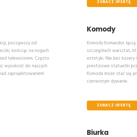
ZOBACZ OFERTĘ
Komody
nkcji, począwszy od
Komody Komandor łączą 
ieczki, kończąc na nogach
szczegółach warsztat, kt
rzed telewizorem. Często
estetyki. Nie bez kozery 
raz wysokość do naszych
prestiżowe statuetki pr
 nad zaprojektowaniem
Komoda może stać się pr
czerwonym dywanie.
ZOBACZ OFERTĘ
Biurka