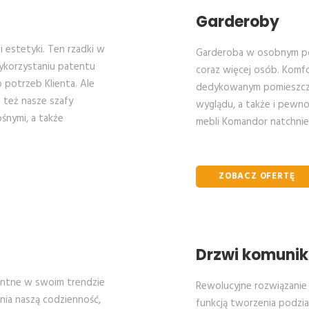
Garderoby
 estetyki. Ten rzadki w
Garderoba w osobnym pom
wykorzystaniu patentu
coraz więcej osób. Komf
potrzeb Klienta. Ale
dedykowanym pomieszcze
 też nasze szafy
wyglądu, a także i pewn
śnymi, a także
mebli Komandor natchnie
ZOBACZ OFERTĘ
Drzwi komunik
entne w swoim trendzie
Rewolucyjne rozwiązanie 
enia naszą codzienność,
funkcją tworzenia podzi